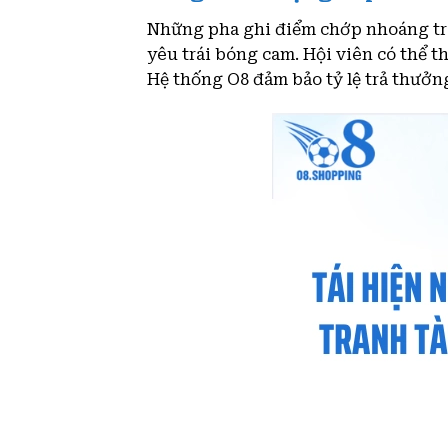
Những pha ghi điểm chớp nhoáng tro
yêu trái bóng cam. Hội viên có thể t
Hệ thống O8 đảm bảo tỷ lệ trả thưởn