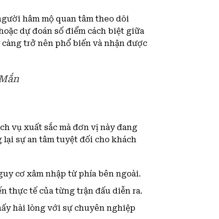
 người hâm mộ quan tâm theo dõi
hoặc dự đoán số điểm cách biệt giữa
 càng trở nên phổ biến và nhận được
 Mắn
ịch vụ xuất sắc mà đơn vị này đang
 lại sự an tâm tuyệt đối cho khách
guy cơ xâm nhập từ phía bên ngoài.
 thực tế của từng trận đấu diễn ra.
hấy hài lòng với sự chuyên nghiệp