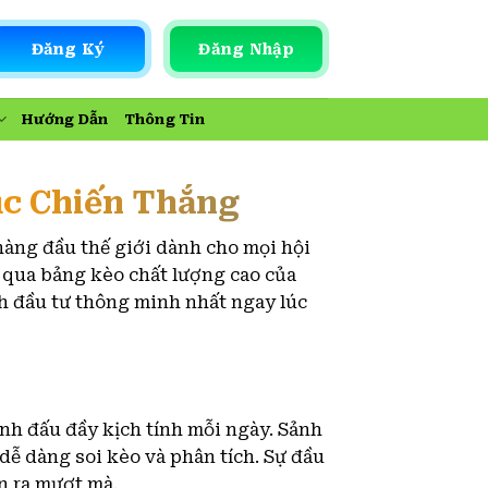
Đăng Ký
Đăng Nhập
Hướng Dẫn
Thông Tin
c Chiến Thắng
hàng đầu thế giới dành cho mọi hội
 qua bảng kèo chất lượng cao của
nh đầu tư thông minh nhất ngay lúc
nh đấu đầy kịch tính mỗi ngày. Sảnh
dễ dàng soi kèo và phân tích. Sự đầu
n ra mượt mà.