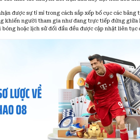
ận được sự tỉ mỉ trong cách sắp xếp bố cục các bảng t
g khiến người tham gia như đang trực tiếp đứng giữa 
bóng hoặc lịch sử đối đầu đều được cập nhật liên tục đ