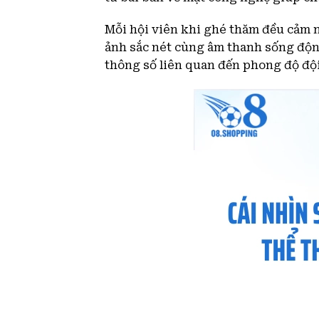
Mỗi hội viên khi ghé thăm đều cảm nh
ảnh sắc nét cùng âm thanh sống độn
thông số liên quan đến phong độ đội 