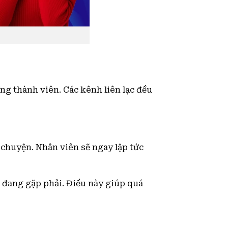
g thành viên. Các kênh liên lạc đều
 chuyện. Nhân viên sẽ ngay lập tức
ố đang gặp phải. Điều này giúp quá