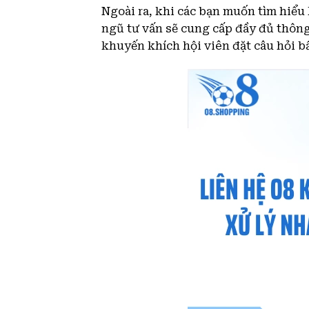
Ngoài ra, khi các bạn muốn tìm hiểu
ngũ tư vấn sẽ cung cấp đầy đủ thông 
khuyến khích hội viên đặt câu hỏi bấ