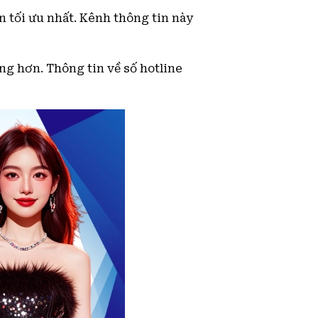
n tối ưu nhất. Kênh thông tin này
àng hơn. Thông tin về số hotline