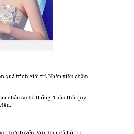
 quá trình giải trí. Nhân viên chăm
hạm nhân sự hệ thống. Tuân thủ quy
viên.
ược trực tuyến. Với đội ngũ hỗ trợ