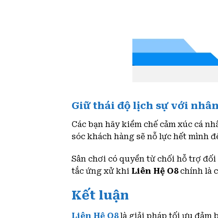
Giữ thái độ lịch sự với nhâ
Các bạn hãy kiềm chế cảm xúc cá nhâ
sóc khách hàng sẽ nỗ lực hết mình để
Sân chơi có quyền từ chối hỗ trợ đố
tắc ứng xử khi
Liên Hệ O8
chính là 
Kết luận
Liên Hệ O8
là giải pháp tối ưu đảm b