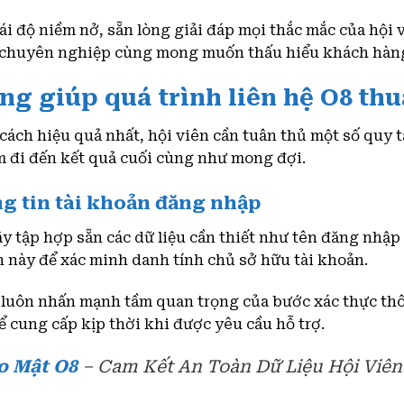
ái độ niềm nở, sẵn lòng giải đáp mọi thắc mắc của hội v
chuyên nghiệp cùng mong muốn thấu hiểu khách hàng
g giúp quá trình liên hệ O8 thu
cách hiệu quả nhất, hội viên cần tuân thủ một số quy t
ớm đi đến kết quả cuối cùng như mong đợi.
ng tin tài khoản đăng nhập
ãy tập hợp sẵn các dữ liệu cần thiết như tên đăng nhập
 này để xác minh danh tính chủ sở hữu tài khoản.
luôn nhấn mạnh tầm quan trọng của bước xác thực thôn
ể cung cấp kịp thời khi được yêu cầu hỗ trợ.
o Mật O8
– Cam Kết An Toàn Dữ Liệu Hội Viên