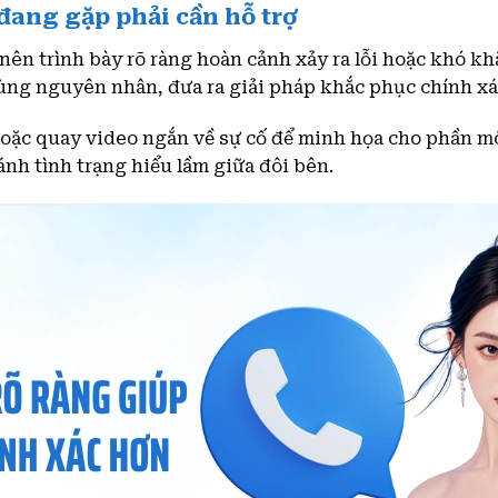
ề đang gặp phải cần hỗ trợ
n nên trình bày rõ ràng hoàn cảnh xảy ra lỗi hoặc khó 
ùng nguyên nhân, đưa ra giải pháp khắc phục chính xá
oặc quay video ngắn về sự cố để minh họa cho phần mô
ánh tình trạng hiểu lầm giữa đôi bên.