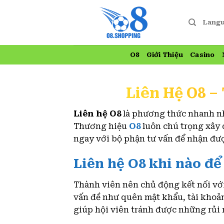
Skip
to
Lang
content
O8
Giới Thiệu
Casino
Liên Hệ O8 –
Liên hệ O8
là phương thức nhanh nhấ
Thương hiệu
O8
luôn chú trọng xây
ngay với bộ phận tư vấn để nhận đượ
Liên hệ O8 khi nào đ
Thành viên nên chủ động kết nối với
vấn đề như quên mật khẩu, tài khoản
giúp hội viên tránh được những rủi r