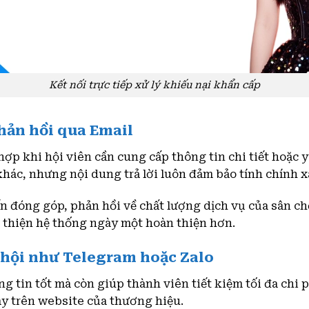
Kết nối trực tiếp xử lý khiếu nại khẩn cấp
phản hồi qua Email
ợp khi hội viên cần cung cấp thông tin chi tiết hoặc 
hác, nhưng nội dung trả lời luôn đảm bảo tính chính x
iến đóng góp, phản hồi về chất lượng dịch vụ của sân c
ải thiện hệ thống ngày một hoàn thiện hơn.
hội như Telegram hoặc Zalo
 tin tốt mà còn giúp thành viên tiết kiệm tối đa chi ph
ay trên website của thương hiệu.