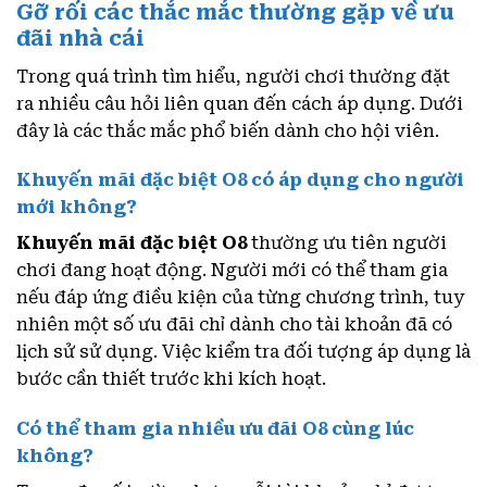
Gỡ rối các thắc mắc thường gặp về ưu
đãi nhà cái
Trong quá trình tìm hiểu, người chơi thường đặt
ra nhiều câu hỏi liên quan đến cách áp dụng. Dưới
đây là các thắc mắc phổ biến dành cho hội viên.
Khuyến mãi đặc biệt O8 có áp dụng cho người
mới không?
Khuyến mãi đặc biệt O8
thường ưu tiên người
chơi đang hoạt động. Người mới có thể tham gia
nếu đáp ứng điều kiện của từng chương trình, tuy
nhiên một số ưu đãi chỉ dành cho tài khoản đã có
lịch sử sử dụng. Việc kiểm tra đối tượng áp dụng là
bước cần thiết trước khi kích hoạt.
Có thể tham gia nhiều ưu đãi O8 cùng lúc
không?