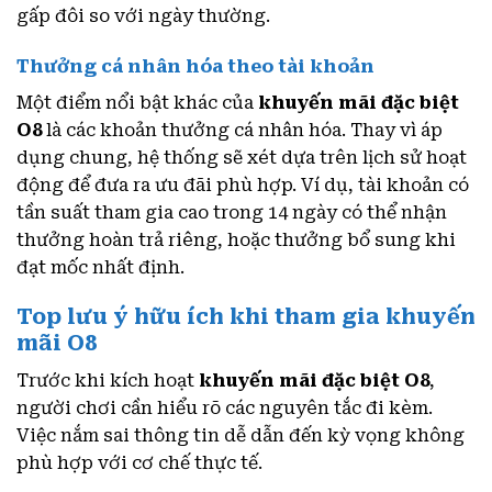
gấp đôi so với ngày thường.
Thưởng cá nhân hóa theo tài khoản
Một điểm nổi bật khác của
khuyến mãi đặc biệt
O8
là các khoản thưởng cá nhân hóa. Thay vì áp
dụng chung, hệ thống sẽ xét dựa trên lịch sử hoạt
động để đưa ra ưu đãi phù hợp. Ví dụ, tài khoản có
tần suất tham gia cao trong 14 ngày có thể nhận
thưởng hoàn trả riêng, hoặc thưởng bổ sung khi
đạt mốc nhất định.
Top lưu ý hữu ích khi tham gia khuyến
mãi O8
Trước khi kích hoạt
khuyến mãi đặc biệt O8
,
người chơi cần hiểu rõ các nguyên tắc đi kèm.
Việc nắm sai thông tin dễ dẫn đến kỳ vọng không
phù hợp với cơ chế thực tế.