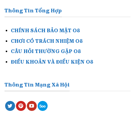
Thông Tin Tổng Hợp
CHÍNH SÁCH BẢO MẬT O8
CHƠI CÓ TRÁCH NHIỆM O8
CÂU HỎI THƯỜNG GẶP O8
ĐIỀU KHOẢN VÀ ĐIỀU KIỆN O8
Thông Tin Mạng Xã Hội