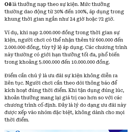
O8
là thưởng nạp theo sự kiện. Mức thưởng
thường dao động từ 30% đến 100%, áp dụng trong
khung thời gian ngắn như 24 giờ hoặc 72 giờ.
Ví dụ, khi nạp 2.000.000 đồng trong thời gian sự
kiện, người chơi có thể nhận thêm từ 600.000 đến
2.000.000 đồng, tùy tỷ lệ áp dụng. Các chương trình
này thường có giới hạn thưởng tối đa, phổ biến
trong khoảng 5.000.000 đến 10.000.000 đồng.
Điểm cần chú ý là ưu đãi sự kiện không diễn ra
liên tục. Người chơi cần theo dõi thông báo để
kích hoạt đúng thời điểm. Khi tận dụng đúng lúc,
khoản thưởng mang lại giá trị cao hơn so với các
chương trình cố định. Đây là lý do dạng ưu đãi này
được xếp vào nhóm đặc biệt, không dành cho mọi
thời điểm.