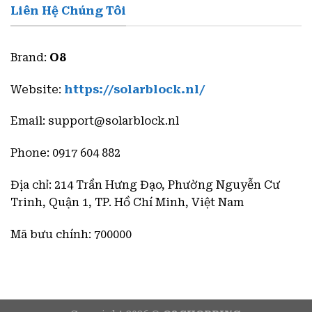
Liên Hệ Chúng Tôi
Brand:
O8
Website:
https://solarblock.nl/
Email:
support@solarblock.nl
Phone: 0917 604 882
Địa chỉ: 214 Trần Hưng Đạo, Phường Nguyễn Cư
Trinh, Quận 1, TP. Hồ Chí Minh, Việt Nam
Mã bưu chính: 700000