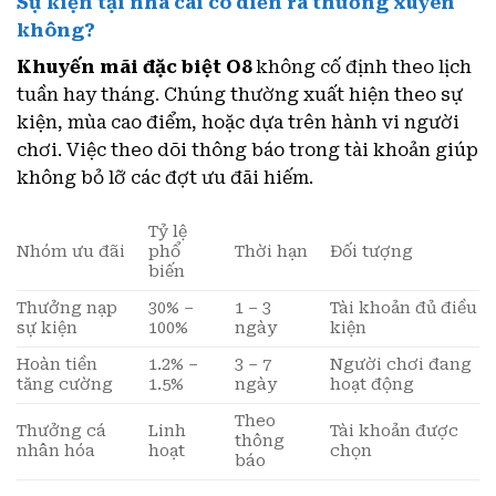
Sự kiện tại nhà cái có diễn ra thường xuyên
không?
Khuyến mãi đặc biệt O8
không cố định theo lịch
tuần hay tháng. Chúng thường xuất hiện theo sự
kiện, mùa cao điểm, hoặc dựa trên hành vi người
chơi. Việc theo dõi thông báo trong tài khoản giúp
không bỏ lỡ các đợt ưu đãi hiếm.
Tỷ lệ
Nhóm ưu đãi
phổ
Thời hạn
Đối tượng
biến
Thưởng nạp
30% –
1 – 3
Tài khoản đủ điều
sự kiện
100%
ngày
kiện
Hoàn tiền
1.2% –
3 – 7
Người chơi đang
tăng cường
1.5%
ngày
hoạt động
Theo
Thưởng cá
Linh
Tài khoản được
thông
nhân hóa
hoạt
chọn
báo