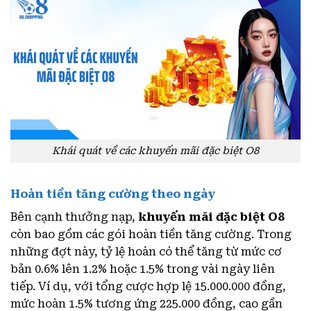
Khái quát về các khuyến mãi đặc biệt O8
Hoàn tiền tăng cường theo ngày
Bên cạnh thưởng nạp,
khuyến mãi đặc biệt O8
còn bao gồm các gói hoàn tiền tăng cường. Trong
những đợt này, tỷ lệ hoàn có thể tăng từ mức cơ
bản 0.6% lên 1.2% hoặc 1.5% trong vài ngày liên
tiếp. Ví dụ, với tổng cược hợp lệ 15.000.000 đồng,
mức hoàn 1.5% tương ứng 225.000 đồng, cao gần