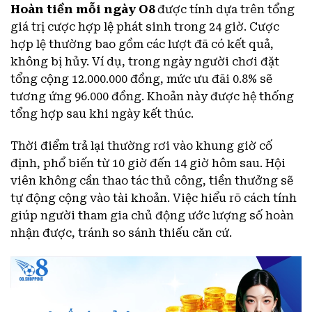
Hoàn tiền mỗi ngày O8
được tính dựa trên tổng
giá trị cược hợp lệ phát sinh trong 24 giờ. Cược
hợp lệ thường bao gồm các lượt đã có kết quả,
không bị hủy. Ví dụ, trong ngày người chơi đặt
tổng cộng 12.000.000 đồng, mức ưu đãi 0.8% sẽ
tương ứng 96.000 đồng. Khoản này được hệ thống
tổng hợp sau khi ngày kết thúc.
Thời điểm trả lại thường rơi vào khung giờ cố
định, phổ biến từ 10 giờ đến 14 giờ hôm sau. Hội
viên không cần thao tác thủ công, tiền thưởng sẽ
tự động cộng vào tài khoản. Việc hiểu rõ cách tính
giúp người tham gia chủ động ước lượng số hoàn
nhận được, tránh so sánh thiếu căn cứ.