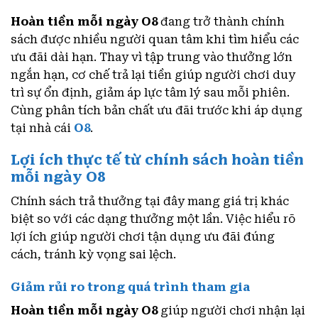
Hoàn tiền mỗi ngày O8
đang trở thành chính
sách được nhiều người quan tâm khi tìm hiểu các
ưu đãi dài hạn. Thay vì tập trung vào thưởng lớn
ngắn hạn, cơ chế trả lại tiền giúp người chơi duy
trì sự ổn định, giảm áp lực tâm lý sau mỗi phiên.
Cùng phân tích bản chất ưu đãi trước khi áp dụng
tại nhà cái
O8
.
Lợi ích thực tế từ chính sách hoàn tiền
mỗi ngày O8
Chính sách trả thưởng tại đây mang giá trị khác
biệt so với các dạng thưởng một lần. Việc hiểu rõ
lợi ích giúp người chơi tận dụng ưu đãi đúng
cách, tránh kỳ vọng sai lệch.
Giảm rủi ro trong quá trình tham gia
Hoàn tiền mỗi ngày O8
giúp người chơi nhận lại