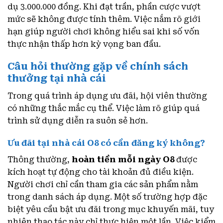
dụ 3.000.000 đồng. Khi đạt trần, phần cược vượt
mức sẽ không được tính thêm. Việc nắm rõ giới
hạn giúp người chơi không hiểu sai khi số vốn
thực nhận thấp hơn kỳ vọng ban đầu.
Câu hỏi thường gặp về chính sách
thưởng tại nhà cái
Trong quá trình áp dụng ưu đãi, hội viên thường
có những thắc mắc cụ thể. Việc làm rõ giúp quá
trình sử dụng diễn ra suôn sẻ hơn.
Ưu đãi tại nhà cái O8 có cần đăng ký không?
Thông thường,
hoàn tiền mỗi ngày O8
được
kích hoạt tự động cho tài khoản đủ điều kiện.
Người chơi chỉ cần tham gia các sản phẩm nằm
trong danh sách áp dụng. Một số trường hợp đặc
biệt yêu cầu bật ưu đãi trong mục khuyến mãi, tuy
nhiên thao tác này chỉ thực hiện một lần. Việc kiểm