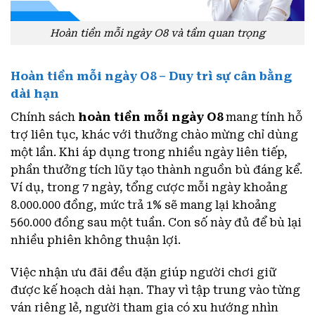
Hoàn tiền mỗi ngày O8 và tầm quan trọng
Hoàn tiền mỗi ngày O8 – Duy trì sự cân bằng
dài hạn
Chính sách
hoàn tiền mỗi ngày O8
mang tính hỗ
trợ liên tục, khác với thưởng chào mừng chỉ dùng
một lần. Khi áp dụng trong nhiều ngày liên tiếp,
phần thưởng tích lũy tạo thành nguồn bù đáng kể.
Ví dụ, trong 7 ngày, tổng cược mỗi ngày khoảng
8.000.000 đồng, mức trả 1% sẽ mang lại khoảng
560.000 đồng sau một tuần. Con số này đủ để bù lại
nhiều phiên không thuận lợi.
Việc nhận ưu đãi đều đặn giúp người chơi giữ
được kế hoạch dài hạn. Thay vì tập trung vào từng
ván riêng lẻ, người tham gia có xu hướng nhìn