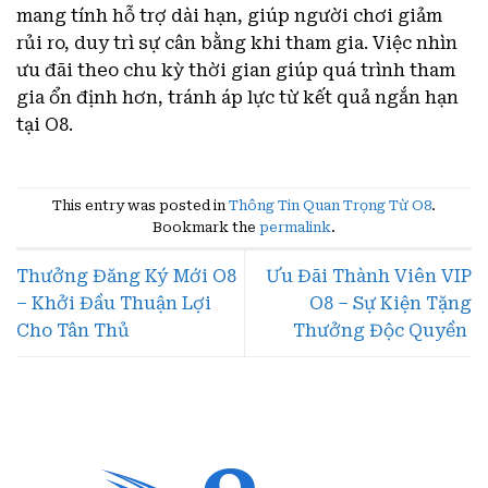
mang tính hỗ trợ dài hạn, giúp người chơi giảm
rủi ro, duy trì sự cân bằng khi tham gia. Việc nhìn
ưu đãi theo chu kỳ thời gian giúp quá trình tham
gia ổn định hơn, tránh áp lực từ kết quả ngắn hạn
tại O8.
This entry was posted in
Thông Tin Quan Trọng Từ O8
.
Bookmark the
permalink
.
Thưởng Đăng Ký Mới O8
Ưu Đãi Thành Viên VIP
– Khởi Đầu Thuận Lợi
O8 – Sự Kiện Tặng
Cho Tân Thủ
Thưởng Độc Quyền