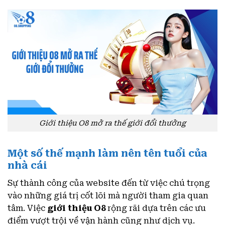
Giới thiệu O8 mở ra thế giới đổi thưởng
Một số thế mạnh làm nên tên tuổi của
nhà cái
Sự thành công của website đến từ việc chú trọng
vào những giá trị cốt lõi mà người tham gia quan
tâm. Việc
giới thiệu O8
rộng rãi dựa trên các ưu
điểm vượt trội về vận hành cũng như dịch vụ.