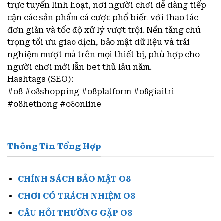
trực tuyến linh hoạt, nơi người chơi dễ dàng tiếp
cận các sản phẩm cá cược phổ biến với thao tác
đơn giản và tốc độ xử lý vượt trội. Nền tảng chú
trọng tối ưu giao dịch, bảo mật dữ liệu và trải
nghiệm mượt mà trên mọi thiết bị, phù hợp cho
người chơi mới lẫn bet thủ lâu năm.
Hashtags (SEO):
#o8 #o8shopping #o8platform #o8giaitri
#o8hethong #o8online
Thông Tin Tổng Hợp
CHÍNH SÁCH BẢO MẬT O8
CHƠI CÓ TRÁCH NHIỆM O8
CÂU HỎI THƯỜNG GẶP O8