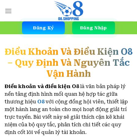
Skip
to
content
Đăng Ký
Đăng Nhập
Điều Khoản Và Điều Kiện O8
– Quy Định Và Nguyên Tắc
Vận Hành
Điều khoản và điều kiện O8
là văn bản pháp lý
nền tảng định hình mối quan hệ hợp tác giữa
thương hiệu
O8
với cộng đồng hội viên, thiết lập
một hành lang an toàn cho mọi hoạt động giải trí
trực tuyến. Bài viết này sẽ giải thích cặn kẽ khái
niệm của bộ quy tắc, phân tích chi tiết các quy
định cốt lõi về quản lý tài khoản.