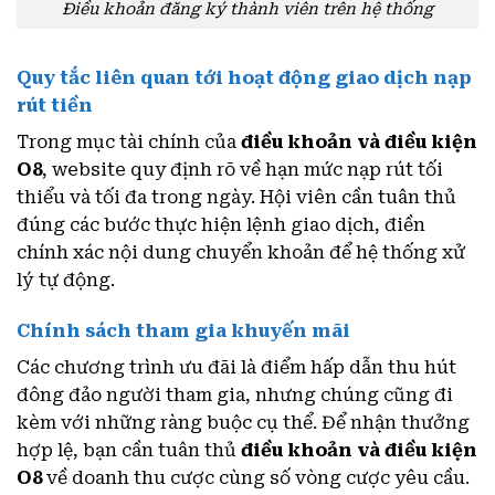
Điều khoản đăng ký thành viên trên hệ thống
Quy tắc liên quan tới hoạt động giao dịch nạp
rút tiền
Trong mục tài chính của
điều khoản và điều kiện
O8
, website quy định rõ về hạn mức nạp rút tối
thiểu và tối đa trong ngày. Hội viên cần tuân thủ
đúng các bước thực hiện lệnh giao dịch, điền
chính xác nội dung chuyển khoản để hệ thống xử
lý tự động.
Chính sách tham gia khuyến mãi
Các chương trình ưu đãi là điểm hấp dẫn thu hút
đông đảo người tham gia, nhưng chúng cũng đi
kèm với những ràng buộc cụ thể. Để nhận thưởng
hợp lệ, bạn cần tuân thủ
điều khoản và điều kiện
O8
về doanh thu cược cùng số vòng cược yêu cầu.