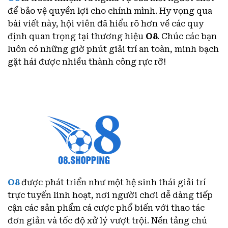
để bảo vệ quyền lợi cho chính mình. Hy vọng qua
bài viết này, hội viên đã hiểu rõ hơn về các quy
định quan trọng tại thương hiệu
O8
. Chúc các bạn
luôn có những giờ phút giải trí an toàn, minh bạch
gặt hái được nhiều thành công rực rỡ!
O8
được phát triển như một hệ sinh thái giải trí
trực tuyến linh hoạt, nơi người chơi dễ dàng tiếp
cận các sản phẩm cá cược phổ biến với thao tác
đơn giản và tốc độ xử lý vượt trội. Nền tảng chú