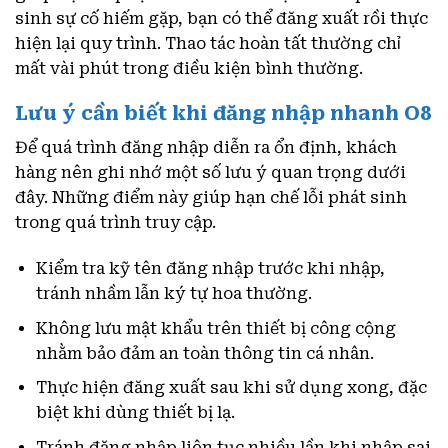
sinh sự cố hiếm gặp, bạn có thể đăng xuất rồi thực
hiện lại quy trình. Thao tác hoàn tất thường chỉ
mất vài phút trong điều kiện bình thường.
Lưu ý cần biết khi đăng nhập nhanh O8
Để quá trình đăng nhập diễn ra ổn định, khách
hàng nên ghi nhớ một số lưu ý quan trọng dưới
đây. Những điểm này giúp hạn chế lỗi phát sinh
trong quá trình truy cập.
Kiểm tra kỹ tên đăng nhập trước khi nhập,
tránh nhầm lẫn ký tự hoa thường.
Không lưu mật khẩu trên thiết bị công cộng
nhằm bảo đảm an toàn thông tin cá nhân.
Thực hiện đăng xuất sau khi sử dụng xong, đặc
biệt khi dùng thiết bị lạ.
Tránh đăng nhập liên tục nhiều lần khi nhập sai