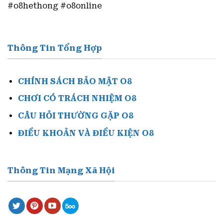
#o8hethong #o8online
Thông Tin Tổng Hợp
CHÍNH SÁCH BẢO MẬT O8
CHƠI CÓ TRÁCH NHIỆM O8
CÂU HỎI THƯỜNG GẶP O8
ĐIỀU KHOẢN VÀ ĐIỀU KIỆN O8
Thông Tin Mạng Xã Hội