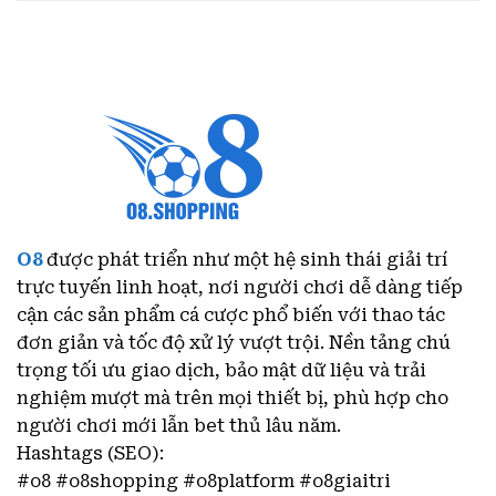
O8
được phát triển như một hệ sinh thái giải trí
trực tuyến linh hoạt, nơi người chơi dễ dàng tiếp
cận các sản phẩm cá cược phổ biến với thao tác
đơn giản và tốc độ xử lý vượt trội. Nền tảng chú
trọng tối ưu giao dịch, bảo mật dữ liệu và trải
nghiệm mượt mà trên mọi thiết bị, phù hợp cho
người chơi mới lẫn bet thủ lâu năm.
Hashtags (SEO):
#o8 #o8shopping #o8platform #o8giaitri