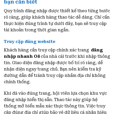
bạn cần biết
Quy trình đăng nhập được thiết kế theo từng bước
rõ ràng, giúp khách hàng thao tác dễ dàng. Chỉ cần
thực hiện đúng trình tự dưới đây, bạn sẽ truy cập
tài khoản trong thời gian ngắn.
Truy cập đúng website
Khách hàng cần truy cập chính xác trang
đăng
nhập nhanh O8
của nhà cái trước khi nhập thông
tin. Giao diện đăng nhập được bố trí rõ ràng, dễ
nhận diện ngay trang chủ. Bạn nên kiểm tra kỹ
đường dẫn để tránh truy cập nhầm địa chỉ không
chính thống.
Khi đã vào đúng trang, hội viên lựa chọn khu vực
đăng nhập hiển thị sẵn. Thao tác này giúp hệ
thống mở biểu mẫu xác thực thông tin. Việc truy
cập đúng địa chỉ giúp bảo vệ dữ liệu cá nhân hiệu