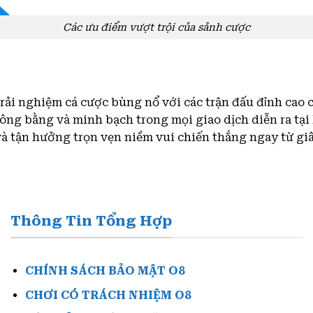
Các ưu điểm vượt trội của sảnh cược
i nghiệm cá cược bùng nổ với các trận đấu đỉnh cao c
ông bằng và minh bạch trong mọi giao dịch diễn ra tại 
 tận hưởng trọn vẹn niềm vui chiến thắng ngay từ giâ
Thông Tin Tổng Hợp
CHÍNH SÁCH BẢO MẬT O8
CHƠI CÓ TRÁCH NHIỆM O8