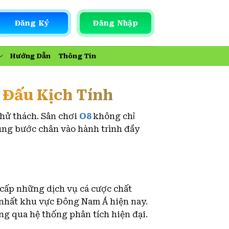
Đăng Ký
Đăng Nhập
Hướng Dẫn
Thông Tin
 Đấu Kịch Tính
thử thách. Sân chơi
O8
không chỉ
ùng bước chân vào hành trình đầy
 cấp những dịch vụ cá cược chất
 nhất khu vực Đông Nam Á hiện nay.
ng qua hệ thống phân tích hiện đại.