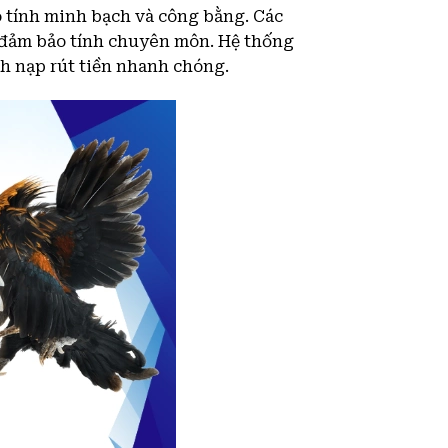
o tính minh bạch và công bằng. Các
ể đảm bảo tính chuyên môn. Hệ thống
ch nạp rút tiền nhanh chóng.