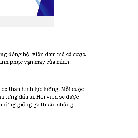
ộng đồng hội viên đam mê cá cược.
hinh phục vận may của mình.
có thân hình lực lưỡng. Mỗi cuộc
 từng đấu sĩ. Hội viên sẽ được
 những giống gà thuần chủng.