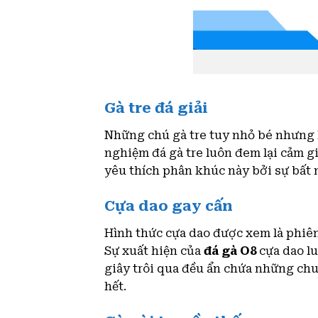
Gà tre đá giải
Những chú gà tre tuy nhỏ bé nhưng l
nghiệm đá
gà tre luôn đem lại cảm 
yêu thích phân khúc này bởi sự bất
Cựa dao gay cấn
Hình thức cựa dao được xem là phiên 
Sự xuất hiện của
đá gà O8
cựa dao lu
giây trôi qua đều ẩn chứa những ch
hết.