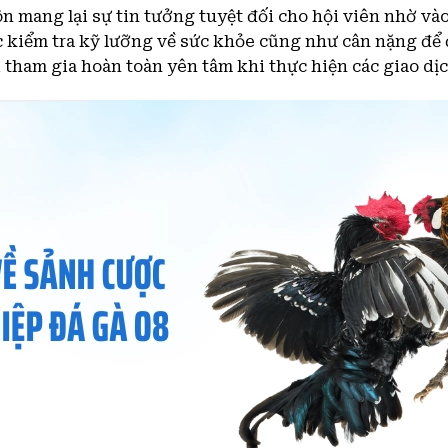
n mang lại sự tin tưởng tuyệt đối cho hội viên nhờ và
ợc kiểm tra kỹ lưỡng về sức khỏe cũng như cân nặng đ
 tham gia hoàn toàn yên tâm khi thực hiện các giao dị