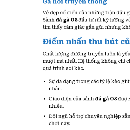
Gà nòi truyền thống
Vẻ đẹp cổ điển của những trận đấu g
Sảnh
đá gà O8
đầu tư rất kỹ lưỡng v
tìm thấy cảm giác gần gũi nhưng kh
Điểm nhấn thu hút củ
Chất lượng đường truyền luôn là yế
mượt mà nhất. Hệ thống không chỉ c
quá trình soi kèo.
Sự đa dạng trong các tỷ lệ kèo gi
nhân.
Giao diện của sảnh
đá gà O8
được 
nhiều.
Đội ngũ hỗ trợ chuyên nghiệp sẵn 
chơi này.