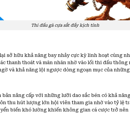
Thi đấu gà cựa sắt đầy kịch tính
ại sở hữu khả năng bay nhảy cực kỳ linh hoạt cùng nh
giác thanh thoát và mãn nhãn nhờ vào lối thi đấu thôn
 ngờ và khả năng lội ngược dòng ngoạn mục của những
bản nâng cấp với những lưỡi dao sắc bén có khả năng k
ôn thu hút lượng lớn hội viên tham gia nhờ vào tỷ lệ t
uyển biến khó lường khiến không gian cá cược trở nên