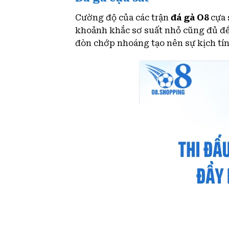
Cường độ của các trận
đá gà O8
cựa 
khoảnh khắc sơ suất nhỏ cũng đủ để 
đòn chớp nhoáng tạo nên sự kịch tín