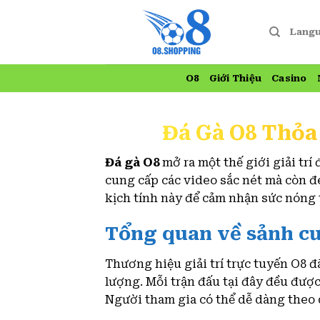
Skip
to
Lang
content
O8
Giới Thiệu
Casino
Đá Gà O8 Thỏa
Đá gà O8
mở ra một thế giới giải tr
cung cấp các video sắc nét mà còn đ
kịch tính này để cảm nhận sức nóng 
Tổng quan về sảnh cư
Thương hiệu giải trí trực tuyến O8 
lượng. Mỗi trận đấu tại đây đều đượ
Người tham gia có thể dễ dàng theo 