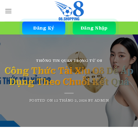
Skip
to
content
Đăng Ký
Đăng Nhập
THÔNG TIN QUAN TRỌNG TỪ O8
Công Thức Tài Xỉu O8 Dễ Áp
Dụng Theo Chuỗi Kết Quả
POSTED ON
12 THÁNG 2, 2026
BY
ADMIN