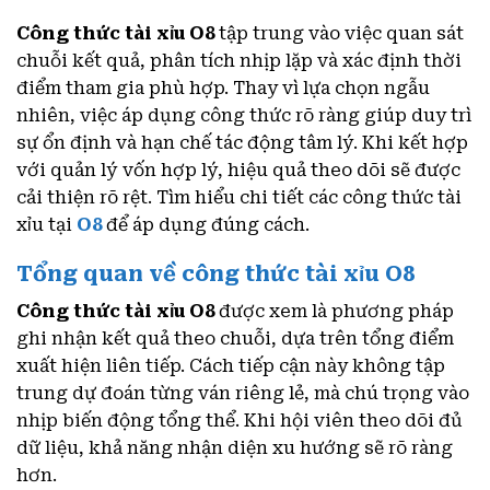
Công thức tài xỉu O8
tập trung vào việc quan sát
chuỗi kết quả, phân tích nhịp lặp và xác định thời
điểm tham gia phù hợp. Thay vì lựa chọn ngẫu
nhiên, việc áp dụng công thức rõ ràng giúp duy trì
sự ổn định và hạn chế tác động tâm lý. Khi kết hợp
với quản lý vốn hợp lý, hiệu quả theo dõi sẽ được
cải thiện rõ rệt. Tìm hiểu chi tiết các công thức tài
xỉu tại
O8
để áp dụng đúng cách.
Tổng quan về công thức tài xỉu O8
Công thức tài xỉu O8
được xem là phương pháp
ghi nhận kết quả theo chuỗi, dựa trên tổng điểm
xuất hiện liên tiếp. Cách tiếp cận này không tập
trung dự đoán từng ván riêng lẻ, mà chú trọng vào
nhịp biến động tổng thể. Khi hội viên theo dõi đủ
dữ liệu, khả năng nhận diện xu hướng sẽ rõ ràng
hơn.