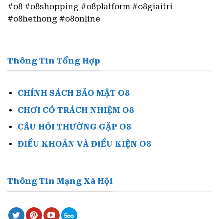
#o8 #o8shopping #o8platform #o8giaitri
#o8hethong #o8online
Thông Tin Tổng Hợp
CHÍNH SÁCH BẢO MẬT O8
CHƠI CÓ TRÁCH NHIỆM O8
CÂU HỎI THƯỜNG GẶP O8
ĐIỀU KHOẢN VÀ ĐIỀU KIỆN O8
Thông Tin Mạng Xã Hội